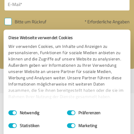
Bitte um Rückruf
* Erforderliche Angaben
Diese Webseite verwendet Cookies
Nachricht senden
Wir verwenden Cookies, um Inhalte und Anzeigen zu
Ich stimme den
Datenschutzbestimmungen
zu.
personalisieren, Funktionen für soziale Medien anbieten zu
können und die Zugriffe auf unsere Website zu analysieren.
Außerdem geben wir Informationen zu Ihrer Verwendung
unserer Website an unsere Partner für soziale Medien,
Werbung und Analysen weiter. Unsere Partner führen diese
Profil aktiv seit 29.08.2022 |
Letzte Aktualisierung: 29.08.2022
|
Profil
Informationen möglicherweise mit weiteren Daten
melden
zusammen, die Sie ihnen bereitgestellt haben oder die sie im
Rahmen Ihrer Nutzung der Dienste gesammelt haben.
Erfahrungen zu weiteren
Einwilligungsauswahl
Impressum
|
Datenschutzbestimmungen
Anbietern aus dem Bereich
Notwendig
Präferenzen
Marketing
Statistiken
Marketing