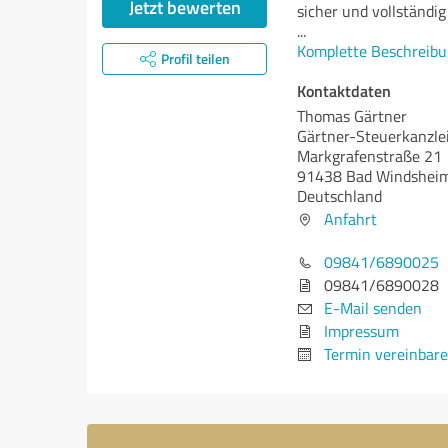
Jetzt bewerten
sicher und vollständi
...
Komplette Beschreibu
Profil teilen
Kontaktdaten
Thomas Gärtner
Gärtner-Steuerkanzle
Markgrafenstraße 21
91438 Bad Windshei
Deutschland
Anfahrt
09841/6890025
09841/6890028
E-Mail senden
Impressum
Termin vereinbar