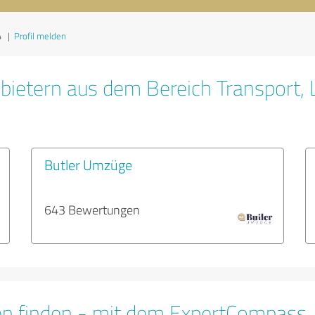
4
|
Profil melden
ietern aus dem Bereich Transport, L
Butler Umzüge
643 Bewertungen
en finden - mit dem ExpertCompass