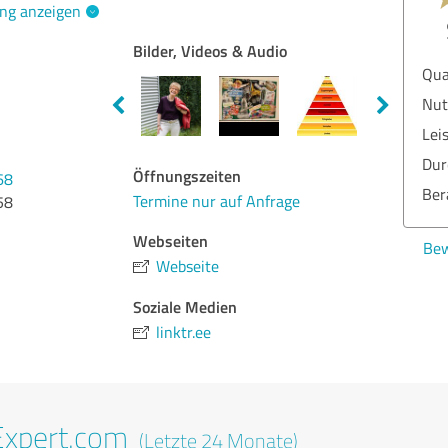
ng anzeigen
Bilder, Videos & Audio
Qua
Nut
Lei
Dur
Öffnungszeiten
68
Ber
Termine nur auf Anfrage
58
Webseiten
Bew
Webseite
Soziale Medien
linktr.ee
Expert.com
(Letzte 24 Monate)