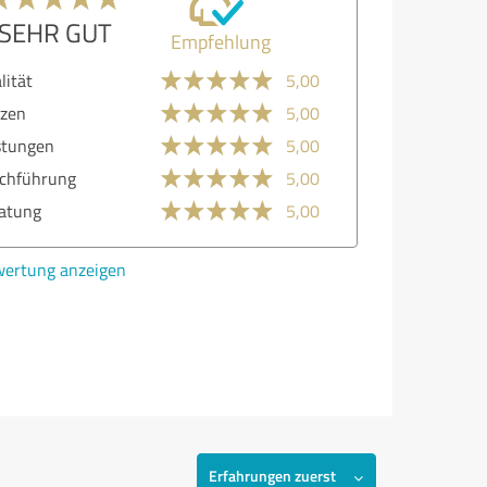
SEHR GUT
Empfehlung
lität
5,00
zen
5,00
stungen
5,00
chführung
5,00
atung
5,00
ertung anzeigen
Erfahrungen zuerst