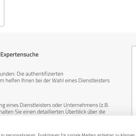
r Expertensuche
unden: Die authentifizierten
helfen Ihnen bei der Wahl eines Dienstleisters
ng eines Dienstleisters oder Unternehmens (z.B.
lten Sie einen detaillierten Überblick über die
len Bereichen.
zu personalisieren, Funktionen für soziale Medien anbieten zu können 