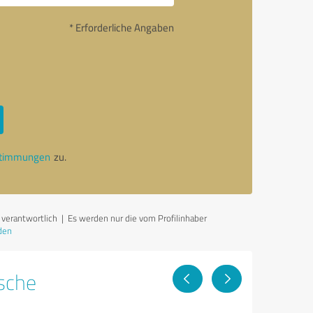
* Erforderliche Angaben
stimmungen
zu.
 verantwortlich
| Es werden nur die vom Profilinhaber
den
sche