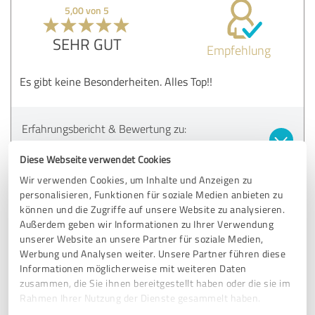
5,00 von 5
SEHR GUT
Empfehlung
Es gibt keine Besonderheiten. Alles Top!!
Erfahrungsbericht & Bewertung zu:
Ritzerfeld & Partner
Diese Webseite verwendet Cookies
Wir verwenden Cookies, um Inhalte und Anzeigen zu
03.02.2025
Norbert Siebertz
personalisieren, Funktionen für soziale Medien anbieten zu
können und die Zugriffe auf unsere Website zu analysieren.
Außerdem geben wir Informationen zu Ihrer Verwendung
5,00 von 5
unserer Website an unsere Partner für soziale Medien,
Werbung und Analysen weiter. Unsere Partner führen diese
SEHR GUT
Empfehlung
Informationen möglicherweise mit weiteren Daten
zusammen, die Sie ihnen bereitgestellt haben oder die sie im
Top-Beratung und exzellenter Service!
Rahmen Ihrer Nutzung der Dienste gesammelt haben.
Ich bin seit 5 Jahren Kunde bei Herr Ritzerfeld und rundum