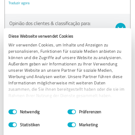
Traduzir agora
Opinião dos clientes & classificação para:
Ritzerfeld & Partner
Diese Webseite verwendet Cookies
Wir verwenden Cookies, um Inhalte und Anzeigen zu
03.02.2025
Norbert Siebertz
personalisieren, Funktionen für soziale Medien anbieten zu
können und die Zugriffe auf unsere Website zu analysieren.
Außerdem geben wir Informationen zu Ihrer Verwendung
5,00 em 5
unserer Website an unsere Partner für soziale Medien,
Werbung und Analysen weiter. Unsere Partner führen diese
EXCELENTE
Recomendação
Informationen möglicherweise mit weiteren Daten
zusammen, die Sie ihnen bereitgestellt haben oder die sie im
Conselhos de topo e um serviço excelente!
Rahmen Ihrer Nutzung der Dienste gesammelt haben.
Sou cliente do Sr. Ritzerfeld há 5 anos e estou
Einwilligungsauswahl
Impressum
|
Datenschutzbestimmungen
completamente satisfeito. Fiquei particularmente satisfeito
Notwendig
Präferenzen
com [por exemplo por exemplo, o aconselhamento
pormenorizado, a rápida disponibilidade ou as soluções de
Statistiken
Marketing
seguros personalizadas]. O corretor dedicou muito tempo a