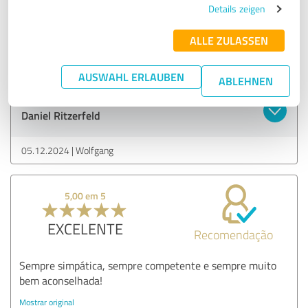
responder às minhas perguntas e ajudou-me a encontrar a
Details zeigen
melhor solução para a minha situação. Absolutamente
recomendável!
ALLE ZULASSEN
Mostrar original
AUSWAHL ERLAUBEN
ABLEHNEN
Opinião dos clientes & classificação para:
Daniel Ritzerfeld
05.12.2024
Wolfgang
5,00 em 5
EXCELENTE
Recomendação
Sempre simpática, sempre competente e sempre muito
bem aconselhada!
Mostrar original