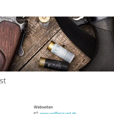
st
Webseiten
www.waffenquast.de