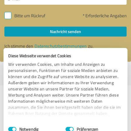
Bitte um Rückruf
* Erforderliche Angaben
Nachricht senden
Ich stimme den
Datenschutzbestimmungen
zu.
Diese Webseite verwendet Cookies
Wir verwenden Cookies, um Inhalte und Anzeigen zu
personalisieren, Funktionen für soziale Medien anbieten zu
Profil aktiv seit 09.05.2017 |
Letzte Aktualisierung: 05.08.2026
|
Profil
können und die Zugriffe auf unsere Website zu analysieren.
melden
Außerdem geben wir Informationen zu Ihrer Verwendung
unserer Website an unsere Partner für soziale Medien,
Werbung und Analysen weiter. Unsere Partner führen diese
Erfahrungen zu weiteren
Informationen möglicherweise mit weiteren Daten
Anbietern aus dem Bereich Jagd- &
zusammen, die Sie ihnen bereitgestellt haben oder die sie im
Schießsport
Rahmen Ihrer Nutzung der Dienste gesammelt haben.
Einwilligungsauswahl
Impressum
|
Datenschutzbestimmungen
Jagdeinrichtungen Trompeter Lügde
Notwendig
Präferenzen