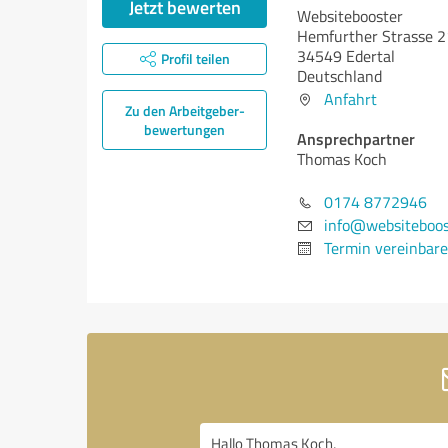
Jetzt bewerten
Websitebooster
Hemfurther Strasse 2
34549 Edertal
Profil teilen
Deutschland
Anfahrt
Zu den Arbeitgeber­
bewertungen
Ansprechpartner
Thomas Koch
0174 8772946
info@websiteboost
Termin vereinbar