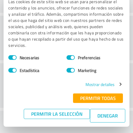
Las cookies de este sitio web se usan para personalizar el
contenido y los anuncios, ofrecer funciones de redes sociales
y analizar el tráfico. Además, compartimos información sobre
el uso que haga del sitio web con nuestros partners de redes
Consultoría
sociales, publicidad y análisis web, quienes pueden
combinarla con otra información que les haya proporcionado
o que hayan recopilado a partir del uso que haya hecho de sus
servicios.
Selección
Necesarias
Preferencias
de
consentimiento
Servicio de atención al cliente
Estadística
Marketing
Mostrar detalles
PERMITIR TODAS
PERMITIR LA SELECCIÓN
DENEGAR
¿Qué te parece la relación calidad-precio?