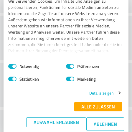
Wir verwenden Cookies, um Inhalte und Anzeigen zu
personalisieren, Funktionen für soziale Medien anbieten zu
können und die Zugriffe auf unsere Website zu analysieren.
Außerdem geben wir Informationen zu Ihrer Verwendung
Beratung
unserer Website an unsere Partner für soziale Medien,
Werbung und Analysen weiter. Unsere Partner führen diese
Informationen möglicherweise mit weiteren Daten
zusammen, die Sie ihnen bereitgestellt haben oder die sie im
Rahmen Ihrer Nutzung der Dienste gesammelt haben.
Einwilligungsauswahl
Impressum
|
Datenschutzbestimmungen
Notwendig
Präferenzen
Kundenservice
Statistiken
Marketing
Details zeigen
ALLE ZULASSEN
Wie beurteilen Sie das
AUSWAHL ERLAUBEN
ABLEHNEN
Preis-/Leistungsverhältnis?