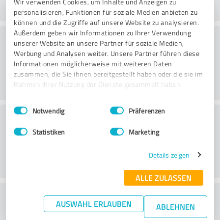
Wir verwenden Cookies, um Inhalte und Anzeigen zu
personalisieren, Funktionen für soziale Medien anbieten zu
können und die Zugriffe auf unsere Website zu analysieren.
Außerdem geben wir Informationen zu Ihrer Verwendung
Consulting
unserer Website an unsere Partner für soziale Medien,
Werbung und Analysen weiter. Unsere Partner führen diese
Informationen möglicherweise mit weiteren Daten
zusammen, die Sie ihnen bereitgestellt haben oder die sie im
Rahmen Ihrer Nutzung der Dienste gesammelt haben.
Einwilligungsauswahl
Impressum
|
Datenschutzbestimmungen
Notwendig
Präferenzen
Klantenservice
Statistiken
Marketing
Details zeigen
ALLE ZULASSEN
Wat vind je van de prijs-
AUSWAHL ERLAUBEN
ABLEHNEN
prestatieverhouding?