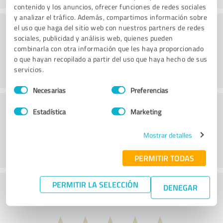
contenido y los anuncios, ofrecer funciones de redes sociales
y analizar el tráfico. Además, compartimos información sobre
Practica
el uso que haga del sitio web con nuestros partners de redes
sociales, publicidad y análisis web, quienes pueden
combinarla con otra información que les haya proporcionado
o que hayan recopilado a partir del uso que haya hecho de sus
servicios.
Selección
Necesarias
Preferencias
de
Servicio
consentimiento
Estadística
Marketing
Mostrar detalles
PERMITIR TODAS
PERMITIR LA SELECCIÓN
¿Qué opina de la relación coste-beneficio?
DENEGAR