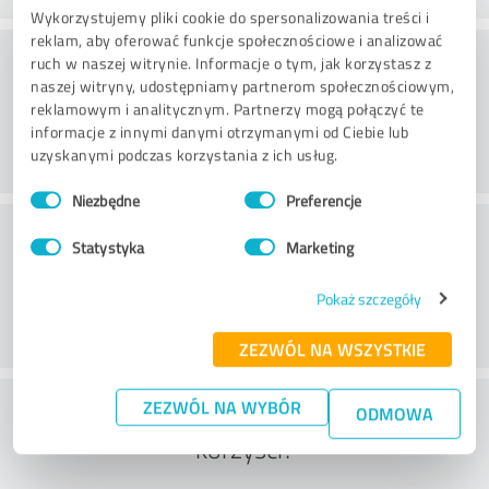
Wykorzystujemy pliki cookie do spersonalizowania treści i
reklam, aby oferować funkcje społecznościowe i analizować
Practice
ruch w naszej witrynie. Informacje o tym, jak korzystasz z
naszej witryny, udostępniamy partnerom społecznościowym,
reklamowym i analitycznym. Partnerzy mogą połączyć te
informacje z innymi danymi otrzymanymi od Ciebie lub
uzyskanymi podczas korzystania z ich usług.
Wybór
Niezbędne
Preferencje
zgody
Service
Statystyka
Marketing
Pokaż szczegóły
ZEZWÓL NA WSZYSTKIE
Co sądzisz o stosunku kosztów do
ZEZWÓL NA WYBÓR
ODMOWA
korzyści?