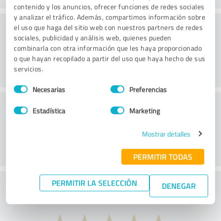
contenido y los anuncios, ofrecer funciones de redes sociales
y analizar el tráfico. Además, compartimos información sobre
Consultoría
el uso que haga del sitio web con nuestros partners de redes
sociales, publicidad y análisis web, quienes pueden
combinarla con otra información que les haya proporcionado
o que hayan recopilado a partir del uso que haya hecho de sus
servicios.
Selección
Necesarias
Preferencias
de
Servicio de atención al cliente
consentimiento
Estadística
Marketing
Mostrar detalles
PERMITIR TODAS
PERMITIR LA SELECCIÓN
¿Qué te parece la relación calidad-precio?
DENEGAR