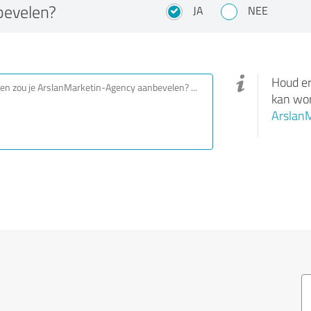
bevelen?
JA
NEE
Houd er
kan wor
Arslan