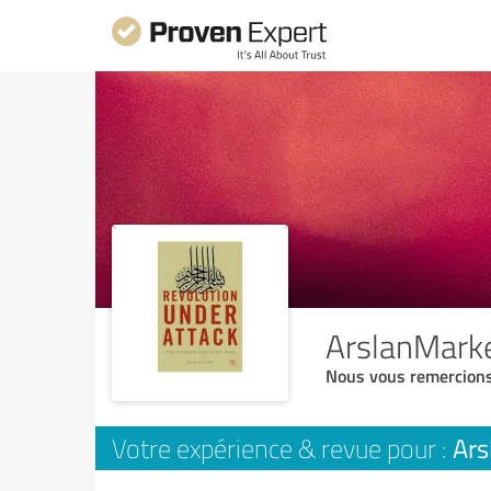
ArslanMark
Nous vous remercions
Ars
Votre expérience & revue pour :