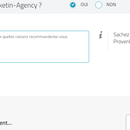
etin-Agency ?
OUI
NON
Sachez q
Proven
nt...