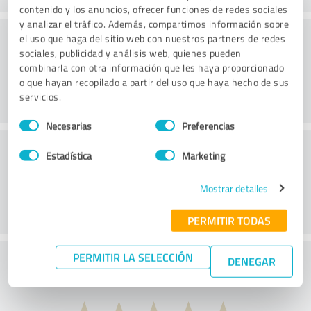
contenido y los anuncios, ofrecer funciones de redes sociales
y analizar el tráfico. Además, compartimos información sobre
Consultoría
el uso que haga del sitio web con nuestros partners de redes
sociales, publicidad y análisis web, quienes pueden
combinarla con otra información que les haya proporcionado
o que hayan recopilado a partir del uso que haya hecho de sus
servicios.
Selección
Necesarias
Preferencias
de
Servicio de atención al cliente
consentimiento
Estadística
Marketing
Mostrar detalles
PERMITIR TODAS
PERMITIR LA SELECCIÓN
¿Qué te parece la relación calidad-precio?
DENEGAR