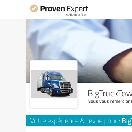
BigTruckTo
Nous vous remercions
Big
Votre expérience & revue pour :