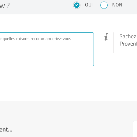
w ?
OUI
NON
Sachez q
Proven
nt...