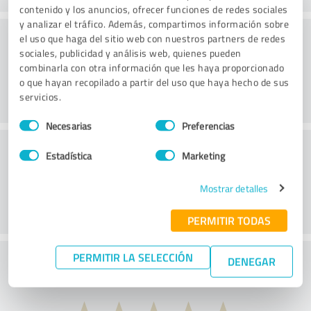
contenido y los anuncios, ofrecer funciones de redes sociales
y analizar el tráfico. Además, compartimos información sobre
Consultoría
el uso que haga del sitio web con nuestros partners de redes
sociales, publicidad y análisis web, quienes pueden
combinarla con otra información que les haya proporcionado
o que hayan recopilado a partir del uso que haya hecho de sus
servicios.
Selección
Necesarias
Preferencias
de
Servicio de atención al cliente
consentimiento
Estadística
Marketing
Mostrar detalles
PERMITIR TODAS
PERMITIR LA SELECCIÓN
¿Qué te parece la relación calidad-precio?
DENEGAR