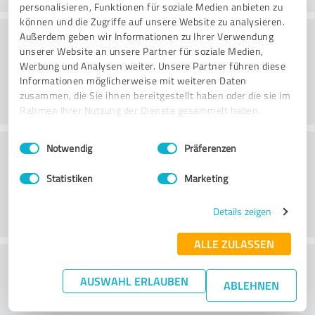
personalisieren, Funktionen für soziale Medien anbieten zu
können und die Zugriffe auf unsere Website zu analysieren.
Rådgivning
Außerdem geben wir Informationen zu Ihrer Verwendung
unserer Website an unsere Partner für soziale Medien,
Werbung und Analysen weiter. Unsere Partner führen diese
Informationen möglicherweise mit weiteren Daten
zusammen, die Sie ihnen bereitgestellt haben oder die sie im
Rahmen Ihrer Nutzung der Dienste gesammelt haben.
Einwilligungsauswahl
Impressum
|
Datenschutzbestimmungen
Kundservice
Notwendig
Präferenzen
Statistiken
Marketing
Details zeigen
ALLE ZULASSEN
What do you think of the price to
AUSWAHL ERLAUBEN
performance ratio?
ABLEHNEN