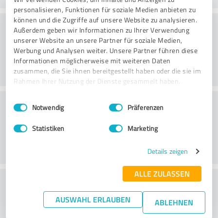
personalisieren, Funktionen für soziale Medien anbieten zu
können und die Zugriffe auf unsere Website zu analysieren.
Consultoria
Außerdem geben wir Informationen zu Ihrer Verwendung
unserer Website an unsere Partner für soziale Medien,
Werbung und Analysen weiter. Unsere Partner führen diese
Informationen möglicherweise mit weiteren Daten
zusammen, die Sie ihnen bereitgestellt haben oder die sie im
Rahmen Ihrer Nutzung der Dienste gesammelt haben.
Serviço ao cliente
Einwilligungsauswahl
Impressum
|
Datenschutzbestimmungen
Notwendig
Präferenzen
Statistiken
Marketing
Details zeigen
ALLE ZULASSEN
O que acha da relação
preço/desempenho?
AUSWAHL ERLAUBEN
ABLEHNEN