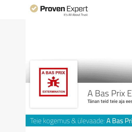
A Bas Prix 
Tänan teid teie aja ees
A Bas Pr
Teie kogemus & ülevaade: