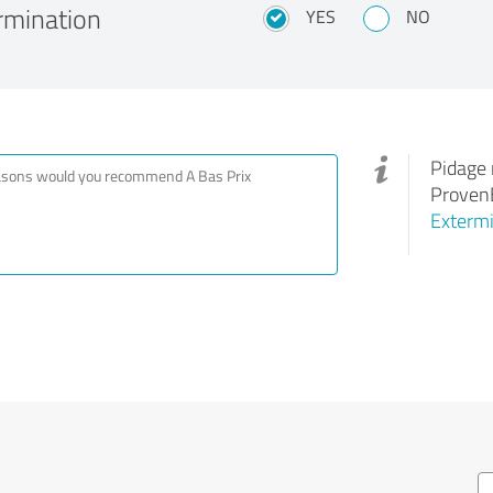
ermination
YES
NO
Pidage 
ProvenE
Extermi