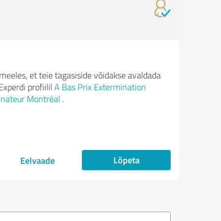
meeles, et teie tagasiside võidakse avaldada
xperdi profiilil
A Bas Prix Extermination
nateur Montréal
.
Lõpeta
Eelvaade