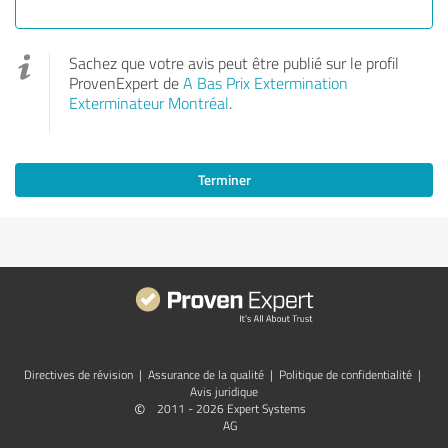
Sachez que votre avis peut être publié sur le profil
ProvenExpert de
A Bas Prix Extermination
Exterminateur Montréal
.
Terminer
Directives de révision
|
Assurance de la qualité
|
Politique de confidentialité
|
Avis juridique
©
2011 - 2026 Expert Systems
AG