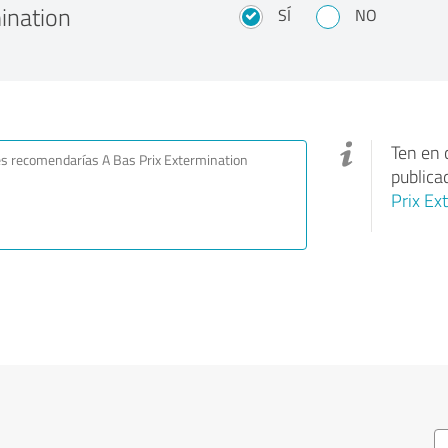
ination
SÍ
NO
Ten en 
publica
Prix Ex