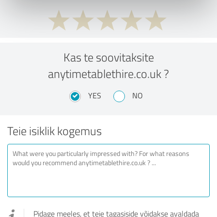
Kas te soovitaksite
anytimetablethire.co.uk ?
YES
NO
Teie isiklik kogemus
Pidage meeles, et teie tagasiside võidakse avaldada