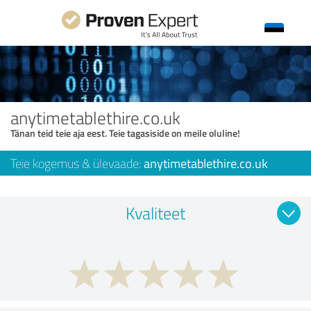
anytimetablethire.co.uk
Tänan teid teie aja eest. Teie tagasiside on meile oluline!
Teie kogemus & ülevaade:
anytimetablethire.co.uk
Kvaliteet