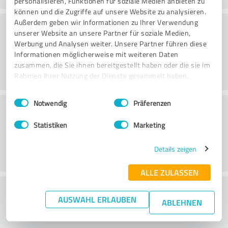
personalisieren, Funktionen für soziale Medien anbieten zu
können und die Zugriffe auf unsere Website zu analysieren.
Konsultatsioon
Außerdem geben wir Informationen zu Ihrer Verwendung
unserer Website an unsere Partner für soziale Medien,
Werbung und Analysen weiter. Unsere Partner führen diese
Informationen möglicherweise mit weiteren Daten
zusammen, die Sie ihnen bereitgestellt haben oder die sie im
Rahmen Ihrer Nutzung der Dienste gesammelt haben.
Einwilligungsauswahl
Impressum
|
Datenschutzbestimmungen
Notwendig
Präferenzen
Klienditeenindus
Statistiken
Marketing
Details zeigen
ALLE ZULASSEN
What do you think of the price to
AUSWAHL ERLAUBEN
ABLEHNEN
performance ratio?