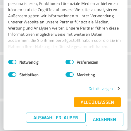
personalisieren, Funktionen für soziale Medien anbieten zu
können und die Zugriffe auf unsere Website zu analysieren.
Consulting
Außerdem geben wir Informationen zu Ihrer Verwendung
unserer Website an unsere Partner für soziale Medien,
Werbung und Analysen weiter. Unsere Partner führen diese
Informationen möglicherweise mit weiteren Daten
zusammen, die Sie ihnen bereitgestellt haben oder die sie im
Rahmen Ihrer Nutzung der Dienste gesammelt haben.
Einwilligungsauswahl
Impressum
|
Datenschutzbestimmungen
Klantenservice
Notwendig
Präferenzen
Statistiken
Marketing
Details zeigen
ALLE ZULASSEN
Wat vind je van de prijs-
AUSWAHL ERLAUBEN
prestatieverhouding?
ABLEHNEN