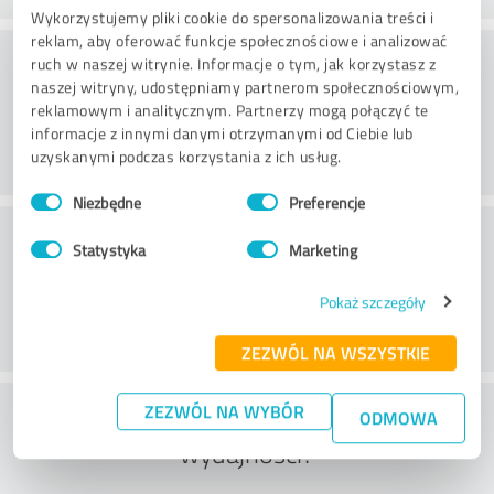
Wykorzystujemy pliki cookie do spersonalizowania treści i
reklam, aby oferować funkcje społecznościowe i analizować
Doradztwo
ruch w naszej witrynie. Informacje o tym, jak korzystasz z
naszej witryny, udostępniamy partnerom społecznościowym,
reklamowym i analitycznym. Partnerzy mogą połączyć te
informacje z innymi danymi otrzymanymi od Ciebie lub
uzyskanymi podczas korzystania z ich usług.
Wybór
Niezbędne
Preferencje
zgody
Obsługa klienta
Statystyka
Marketing
Pokaż szczegóły
ZEZWÓL NA WSZYSTKIE
Co sądzisz o stosunku ceny do
ZEZWÓL NA WYBÓR
ODMOWA
wydajności?