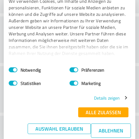
Wir verwenden Cookies, um Inhalte und Anzeigen zu
personalisieren, Funktionen für soziale Medien anbieten zu
können und die Zugriffe auf unsere Website zu analysieren.
Außerdem geben wir Informationen zu Ihrer Verwendung
Töötlemine
unserer Website an unsere Partner für soziale Medien,
Werbung und Analysen weiter. Unsere Partner führen diese
Informationen möglicherweise mit weiteren Daten
zusammen, die Sie ihnen bereitgestellt haben oder die sie im
Rahmen Ihrer Nutzung der Dienste gesammelt haben.
Einwilligungsauswahl
Impressum
|
Datenschutzbestimmungen
Notwendig
Präferenzen
Klienditeenindus
Statistiken
Marketing
Details zeigen
ALLE ZULASSEN
What do you think of the price to
AUSWAHL ERLAUBEN
ABLEHNEN
performance ratio?