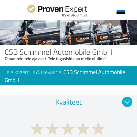
CSB Schimmel Automobile GmbH
Tänan teid teie aja eest. Teie tagasiside on meile oluline!
Teie kogemus & ülevaade:
CSB Schimmel Automobile
GmbH
Kvaliteet