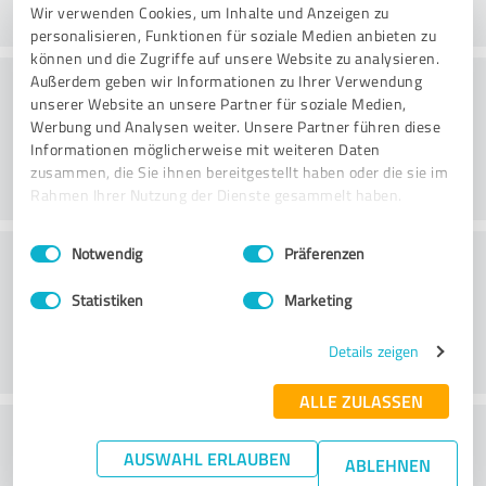
Wir verwenden Cookies, um Inhalte und Anzeigen zu
personalisieren, Funktionen für soziale Medien anbieten zu
können und die Zugriffe auf unsere Website zu analysieren.
Käsittely
Außerdem geben wir Informationen zu Ihrer Verwendung
unserer Website an unsere Partner für soziale Medien,
Werbung und Analysen weiter. Unsere Partner führen diese
Informationen möglicherweise mit weiteren Daten
zusammen, die Sie ihnen bereitgestellt haben oder die sie im
Rahmen Ihrer Nutzung der Dienste gesammelt haben.
Einwilligungsauswahl
Impressum
|
Datenschutzbestimmungen
Asiakaspalvelu
Notwendig
Präferenzen
Statistiken
Marketing
Details zeigen
ALLE ZULASSEN
What do you think of the price to
AUSWAHL ERLAUBEN
ABLEHNEN
performance ratio?