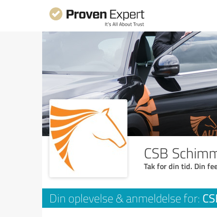
CSB Schimm
Tak for din tid. Din f
CS
Din oplevelse & anmeldelse for: