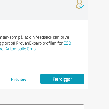
ærksom på, at din feedback kan blive
iggjort på ProvenExpert-profilen for
CSB
el Automobile GmbH
.
Færdiggør
Preview