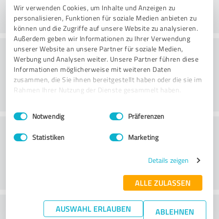
Wir verwenden Cookies, um Inhalte und Anzeigen zu
personalisieren, Funktionen für soziale Medien anbieten zu
können und die Zugriffe auf unsere Website zu analysieren.
Außerdem geben wir Informationen zu Ihrer Verwendung
Konsultatsioon
unserer Website an unsere Partner für soziale Medien,
Werbung und Analysen weiter. Unsere Partner führen diese
Informationen möglicherweise mit weiteren Daten
zusammen, die Sie ihnen bereitgestellt haben oder die sie im
Rahmen Ihrer Nutzung der Dienste gesammelt haben.
Einwilligungsauswahl
Impressum
|
Datenschutzbestimmungen
Notwendig
Präferenzen
Klienditeenindus
Statistiken
Marketing
Details zeigen
ALLE ZULASSEN
What do you think of the price to
AUSWAHL ERLAUBEN
ABLEHNEN