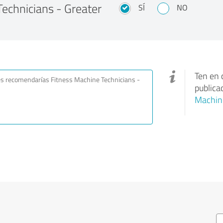
echnicians - Greater
SÍ
NO
Ten en 
publica
Machine