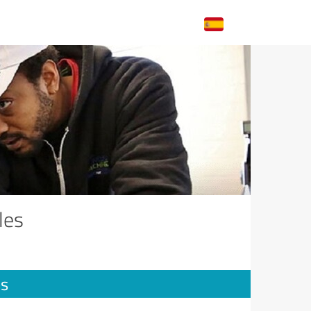
les
es