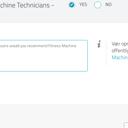
hine Technicians -
YES
NO
Vær opm
offentl
Machine