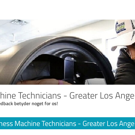
hine Technicians - Greater Los Ange
eedback betyder noget for os!
tness Machine Technicians - Greater Los Ange