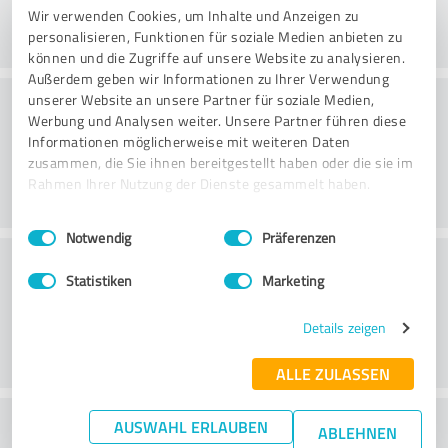
Wir verwenden Cookies, um Inhalte und Anzeigen zu
personalisieren, Funktionen für soziale Medien anbieten zu
können und die Zugriffe auf unsere Website zu analysieren.
Außerdem geben wir Informationen zu Ihrer Verwendung
Consulting
unserer Website an unsere Partner für soziale Medien,
Werbung und Analysen weiter. Unsere Partner führen diese
Informationen möglicherweise mit weiteren Daten
zusammen, die Sie ihnen bereitgestellt haben oder die sie im
Rahmen Ihrer Nutzung der Dienste gesammelt haben.
Einwilligungsauswahl
Impressum
|
Datenschutzbestimmungen
Notwendig
Präferenzen
Klantenservice
Statistiken
Marketing
Details zeigen
ALLE ZULASSEN
Wat vind je van de prijs-
AUSWAHL ERLAUBEN
ABLEHNEN