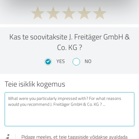
Kas te soovitaksite J. Freitäger GmbH &
Co. KG ?
YES
NO
Teie isiklik kogemus
Pidage meeles, et teie tagasiside võidakse avaldada