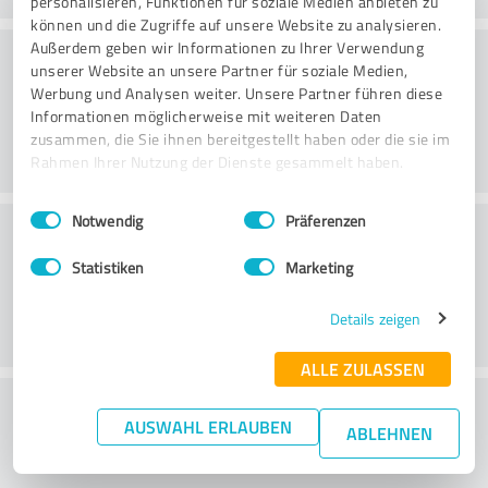
personalisieren, Funktionen für soziale Medien anbieten zu
können und die Zugriffe auf unsere Website zu analysieren.
Konsultatsioon
Außerdem geben wir Informationen zu Ihrer Verwendung
unserer Website an unsere Partner für soziale Medien,
Werbung und Analysen weiter. Unsere Partner führen diese
Informationen möglicherweise mit weiteren Daten
zusammen, die Sie ihnen bereitgestellt haben oder die sie im
Rahmen Ihrer Nutzung der Dienste gesammelt haben.
Einwilligungsauswahl
Impressum
|
Datenschutzbestimmungen
Notwendig
Präferenzen
Klienditeenindus
Statistiken
Marketing
Details zeigen
ALLE ZULASSEN
What do you think of the price to
AUSWAHL ERLAUBEN
ABLEHNEN
performance ratio?