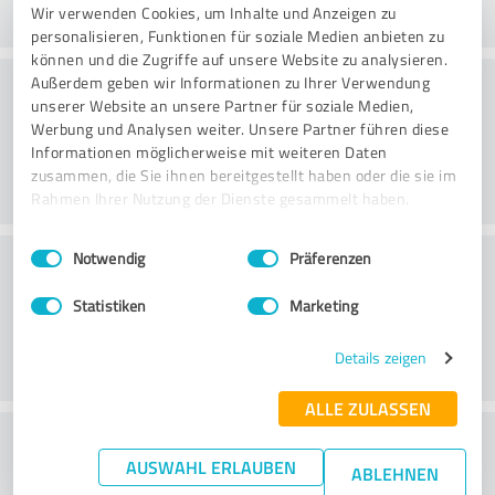
Wir verwenden Cookies, um Inhalte und Anzeigen zu
personalisieren, Funktionen für soziale Medien anbieten zu
können und die Zugriffe auf unsere Website zu analysieren.
Rådgivning
Außerdem geben wir Informationen zu Ihrer Verwendung
unserer Website an unsere Partner für soziale Medien,
Werbung und Analysen weiter. Unsere Partner führen diese
Informationen möglicherweise mit weiteren Daten
zusammen, die Sie ihnen bereitgestellt haben oder die sie im
Rahmen Ihrer Nutzung der Dienste gesammelt haben.
Einwilligungsauswahl
Impressum
|
Datenschutzbestimmungen
Kundservice
Notwendig
Präferenzen
Statistiken
Marketing
Details zeigen
ALLE ZULASSEN
What do you think of the price to
AUSWAHL ERLAUBEN
ABLEHNEN
performance ratio?