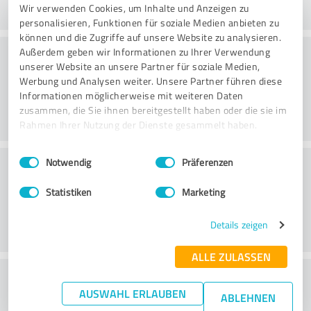
Wir verwenden Cookies, um Inhalte und Anzeigen zu
personalisieren, Funktionen für soziale Medien anbieten zu
können und die Zugriffe auf unsere Website zu analysieren.
Consultoria
Außerdem geben wir Informationen zu Ihrer Verwendung
unserer Website an unsere Partner für soziale Medien,
Werbung und Analysen weiter. Unsere Partner führen diese
Informationen möglicherweise mit weiteren Daten
zusammen, die Sie ihnen bereitgestellt haben oder die sie im
Rahmen Ihrer Nutzung der Dienste gesammelt haben.
Einwilligungsauswahl
Impressum
|
Datenschutzbestimmungen
Serviço ao cliente
Notwendig
Präferenzen
Statistiken
Marketing
Details zeigen
ALLE ZULASSEN
O que acha da relação
AUSWAHL ERLAUBEN
ABLEHNEN
preço/desempenho?