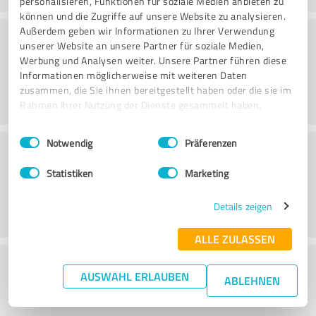
personalisieren, Funktionen für soziale Medien anbieten zu
können und die Zugriffe auf unsere Website zu analysieren.
Konsultatsioon
Außerdem geben wir Informationen zu Ihrer Verwendung
unserer Website an unsere Partner für soziale Medien,
Werbung und Analysen weiter. Unsere Partner führen diese
Informationen möglicherweise mit weiteren Daten
zusammen, die Sie ihnen bereitgestellt haben oder die sie im
Rahmen Ihrer Nutzung der Dienste gesammelt haben.
Einwilligungsauswahl
Impressum
|
Datenschutzbestimmungen
Notwendig
Präferenzen
Klienditeenindus
Statistiken
Marketing
Details zeigen
ALLE ZULASSEN
What do you think of the price to
AUSWAHL ERLAUBEN
ABLEHNEN
performance ratio?