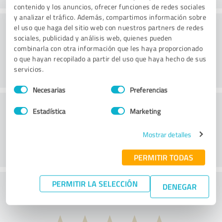
contenido y los anuncios, ofrecer funciones de redes sociales
y analizar el tráfico. Además, compartimos información sobre
Consultoría
el uso que haga del sitio web con nuestros partners de redes
sociales, publicidad y análisis web, quienes pueden
combinarla con otra información que les haya proporcionado
o que hayan recopilado a partir del uso que haya hecho de sus
servicios.
Selección
Necesarias
Preferencias
de
Servicio de atención al cliente
consentimiento
Estadística
Marketing
Mostrar detalles
PERMITIR TODAS
PERMITIR LA SELECCIÓN
¿Qué te parece la relación calidad-precio?
DENEGAR