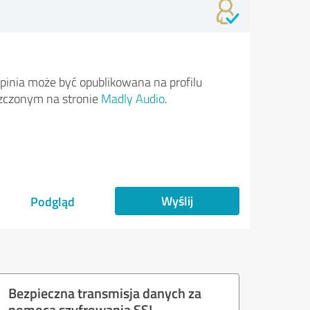
pinia może być opublikowana na profilu
zczonym na stronie
Madly Audio
.
Wyślij
Podgląd
Bezpieczna transmisja danych za
pomocą szyfrowania SSL