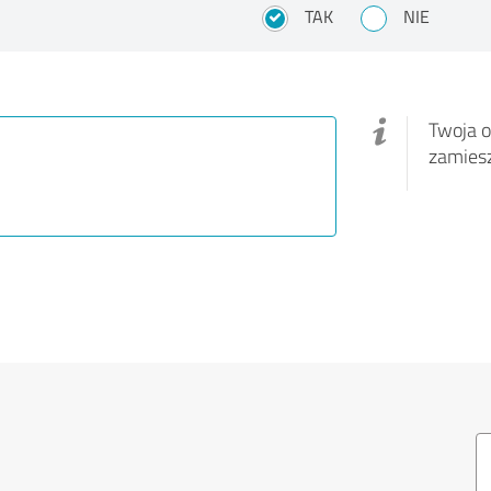
?
TAK
NIE
Twoja o
zamies