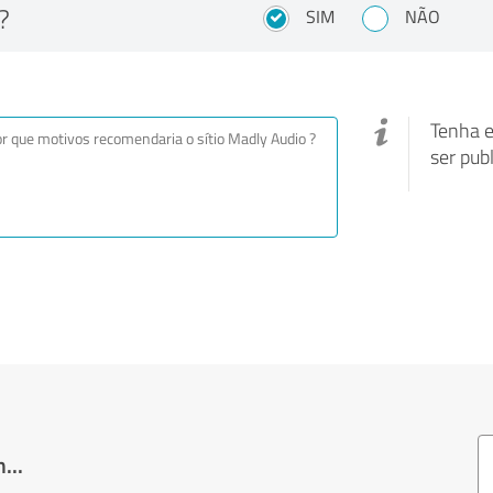
?
SIM
NÃO
Tenha e
ser pub
...