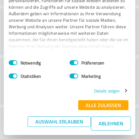
personalisieren, Funktionen für soziale Medien anbieten zu
können und die Zugriffe auf unsere Website zu analysieren.
Väärtus
Außerdem geben wir Informationen zu Ihrer Verwendung
unserer Website an unsere Partner für soziale Medien,
Werbung und Analysen weiter. Unsere Partner führen diese
Informationen möglicherweise mit weiteren Daten
zusammen, die Sie ihnen bereitgestellt haben oder die sie im
Rahmen Ihrer Nutzung der Dienste gesammelt haben.
Einwilligungsauswahl
Impressum
|
Datenschutzbestimmungen
Notwendig
Präferenzen
Klienditeenindus
Statistiken
Marketing
Details zeigen
ALLE ZULASSEN
What do you think of the price to
AUSWAHL ERLAUBEN
ABLEHNEN
performance ratio?