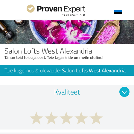
Salon Lofts West Alexandria
Tänan teid teie aja eest. Teie tagasiside on meile oluline!
Teie kogemus & ülevaade:
Salon Lofts West Alexandria
Kvaliteet