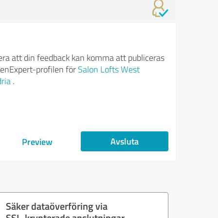
ra att din feedback kan komma att publiceras
enExpert-profilen för
Salon Lofts West
ria
.
Avsluta
Preview
Säker dataöverföring via
SSL-krypterade anslutningar