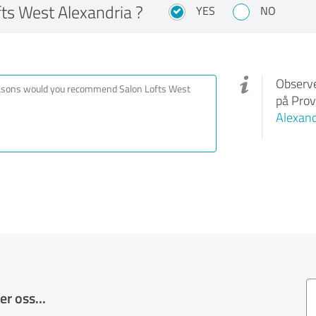
ts West Alexandria ?
YES
NO
Observe
på Prov
Alexand
r oss...