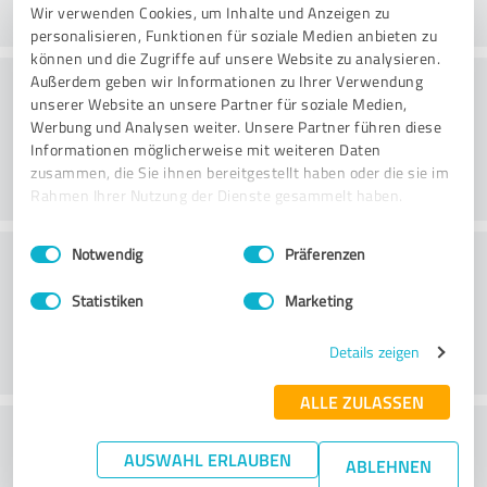
Wir verwenden Cookies, um Inhalte und Anzeigen zu
personalisieren, Funktionen für soziale Medien anbieten zu
können und die Zugriffe auf unsere Website zu analysieren.
Valor
Außerdem geben wir Informationen zu Ihrer Verwendung
unserer Website an unsere Partner für soziale Medien,
Werbung und Analysen weiter. Unsere Partner führen diese
Informationen möglicherweise mit weiteren Daten
zusammen, die Sie ihnen bereitgestellt haben oder die sie im
Rahmen Ihrer Nutzung der Dienste gesammelt haben.
Einwilligungsauswahl
Impressum
|
Datenschutzbestimmungen
Serviço ao cliente
Notwendig
Präferenzen
Statistiken
Marketing
Details zeigen
ALLE ZULASSEN
O que acha da relação
AUSWAHL ERLAUBEN
ABLEHNEN
preço/desempenho?