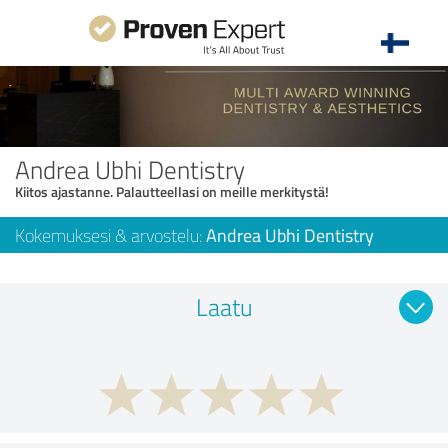
Andrea Ubhi Dentistry
Kiitos ajastanne. Palautteellasi on meille merkitystä!
Kokemuksesi & arvostelu:
Andrea Ubhi Dentistry
Laatu