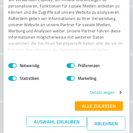
personalisieren, Funktionen für soziale Medien anbieten zu
können und die Zugriffe auf unsere Website zu analysieren.
Harjoitus
Außerdem geben wir Informationen zu Ihrer Verwendung
unserer Website an unsere Partner für soziale Medien,
Werbung und Analysen weiter. Unsere Partner führen diese
Informationen möglicherweise mit weiteren Daten
zusammen, die Sie ihnen bereitgestellt haben oder die sie im
Rahmen Ihrer Nutzung der Dienste gesammelt haben.
Palvelu
Einwilligungsauswahl
Impressum
|
Datenschutzbestimmungen
Notwendig
Präferenzen
Statistiken
Marketing
Details zeigen
ALLE ZULASSEN
What do you think of the cost to benefit
ratio?
AUSWAHL ERLAUBEN
ABLEHNEN