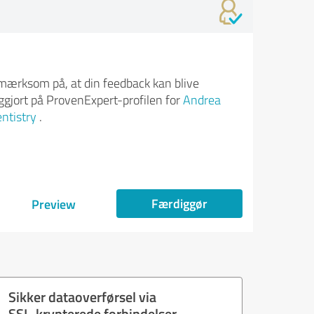
ærksom på, at din feedback kan blive
iggjort på ProvenExpert-profilen for
Andrea
ntistry
.
Færdiggør
Preview
Sikker dataoverførsel via
SSL-krypterede forbindelser