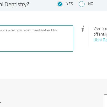
 Dentistry?
YES
NO
Vær opm
offentl
Ubhi De
.