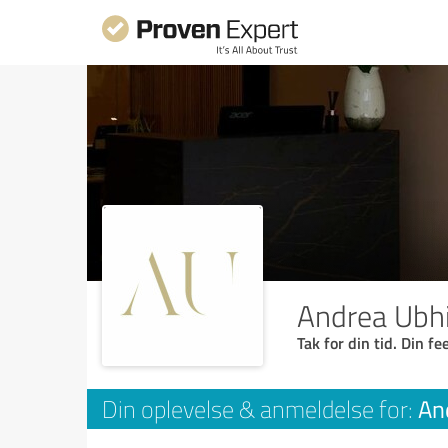
Andrea Ubhi
Tak for din tid. Din f
An
Din oplevelse & anmeldelse for: