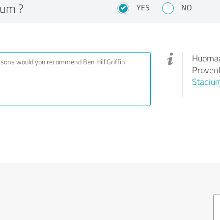
dium ?
YES
NO
Huomaa,
ProvenE
Stadiu