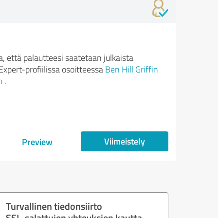
 että palautteesi saatetaan julkaista
xpert-profiilissa osoitteessa
Ben Hill Griffin
m
.
Viimeistely
Preview
Turvallinen tiedonsiirto
SSL-salattujen yhteyksien kautta.