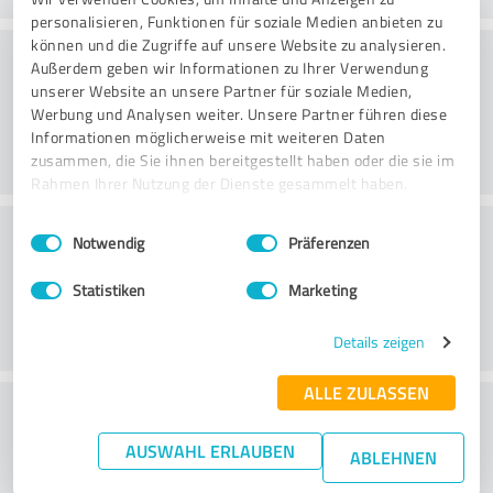
personalisieren, Funktionen für soziale Medien anbieten zu
können und die Zugriffe auf unsere Website zu analysieren.
Kvalitet
Außerdem geben wir Informationen zu Ihrer Verwendung
unserer Website an unsere Partner für soziale Medien,
Werbung und Analysen weiter. Unsere Partner führen diese
Informationen möglicherweise mit weiteren Daten
zusammen, die Sie ihnen bereitgestellt haben oder die sie im
Rahmen Ihrer Nutzung der Dienste gesammelt haben.
Kundeservice
Einwilligungsauswahl
Impressum
|
Datenschutzbestimmungen
Notwendig
Präferenzen
Statistiken
Marketing
Details zeigen
ALLE ZULASSEN
What do you think of the price to
performance ratio?
AUSWAHL ERLAUBEN
ABLEHNEN