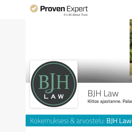
BJH Law
Kiitos ajastanne. Pala
BJH Law
Kokemuksesi & arvostelu: