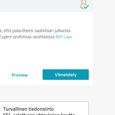
 että palautteesi saatetaan julkaista
xpert-profiilissa osoitteessa
BJH Law
.
Viimeistely
Preview
Turvallinen tiedonsiirto
SSL-salattujen yhteyksien kautta.