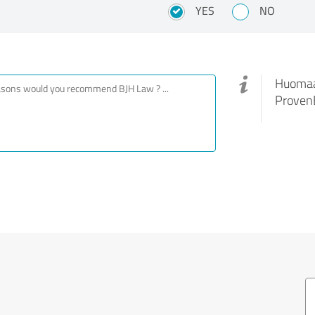
YES
NO
Huomaa,
ProvenE